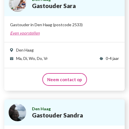
Gastouder Sara
Gastouder in Den Haag (postcode 2533)
Even voorstellen
Den Haag
Ma, Di, Wo, Do, Vr
0-4 jaar
Neem contact op
Den Haag
Gastouder Sandra