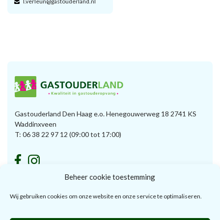
l.verleun@gastouderland.nl
Gastouderland Den Haag e.o. Henegouwerweg 18 2741 KS
Waddinxveen
T:
06 38 22 97 12
(09:00 tot 17:00)
Beheer cookie toestemming
Voor ouders
Voor gastouders
Wij gebruiken cookies om onze website en onze service te optimaliseren.
De voordelen
De voordelen