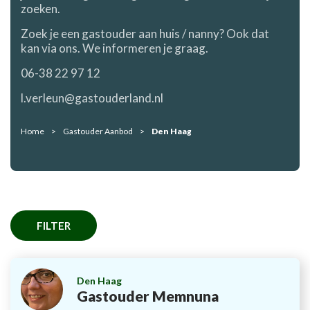
zoeken.
Zoek je een gastouder aan huis / nanny? Ook dat
kan via ons. We informeren je graag.
06-38 22 97 12
l.verleun@gastouderland.nl
Home
Gastouder Aanbod
Den Haag
FILTER
Den Haag
Gastouder Memnuna