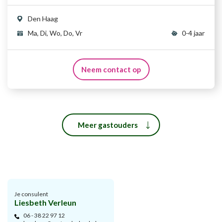
Den Haag
Ma, Di, Wo, Do, Vr
0-4 jaar
Neem contact op
Meer gastouders
Je consulent
Liesbeth Verleun
06 - 38 22 97 12