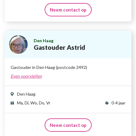
Neem contact op
Den Haag
Gastouder Astrid
Gastouder in Den Haag (postcode 2492)
Even voorstellen
Den Haag
Ma, Di, Wo, Do, Vr
0-4 jaar
Neem contact op