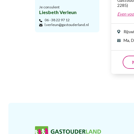
Gastoude
2285)
Je consulent
Liesbeth Verleun
Even voo
06 - 38 22 97 12
l.verleun@gastouderland.nl
Rijswi
Ma, D