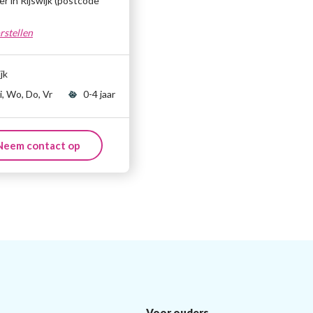
r in Rijswijk (postcode
rstellen
jk
i, Wo, Do, Vr
0-4 jaar
Neem contact op
Voor ouders